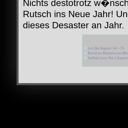
Nichts destotrotz w�nsc
Rutsch ins Neue Jahr! Un
dieses Desaster an Jahr.
Let Dai Kapitel 34 + 35
Koori no Mamono no Mon
Selfish Love Vol.2 Kapite