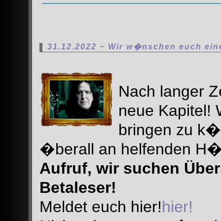
31.12.2022 ~ Wir w�nschen euch ein
Nach langer Z
neue Kapitel!
bringen zu k�n
�berall an helfenden H
Aufruf, wir suchen Über
Betaleser!
Meldet euch hier!
hier!