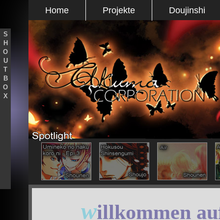
Home
Projekte
Doujinshi
S
H
O
U
T
B
O
X
w
illkommen au